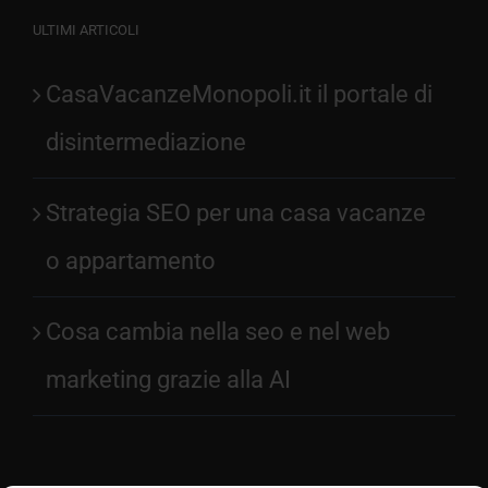
ULTIMI ARTICOLI
CasaVacanzeMonopoli.it il portale di
disintermediazione
Strategia SEO per una casa vacanze
o appartamento
Cosa cambia nella seo e nel web
marketing grazie alla AI