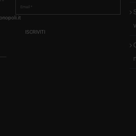
 il
nopoli.it