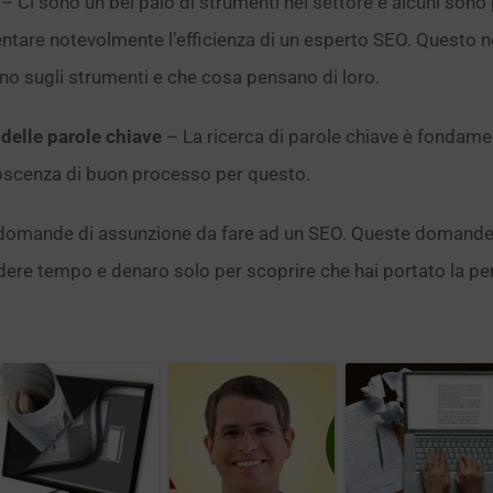
– Ci sono un bel paio di strumenti nel settore e alcuni sono 
tare notevolmente l’efficienza di un esperto SEO. Questo no
no sugli strumenti e che cosa pensano di loro.
 delle parole chiave
– La ricerca di parole chiave è fondam
noscenza di buon processo per questo.
di domande di assunzione da fare ad un SEO. Queste domande
erdere tempo e denaro solo per scoprire che hai portato la p