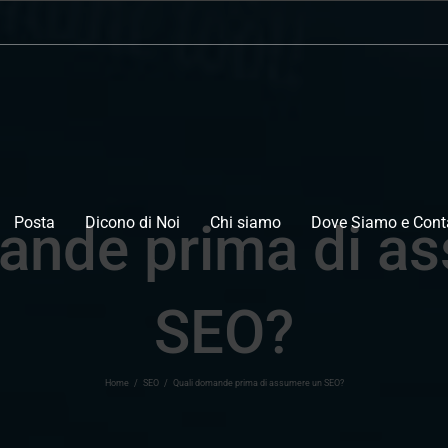
Posta
Dicono di Noi
Chi siamo
Dove Siamo e Conta
ande prima di a
SEO?
Home
/
SEO
/
Quali domande prima di assumere un SEO?