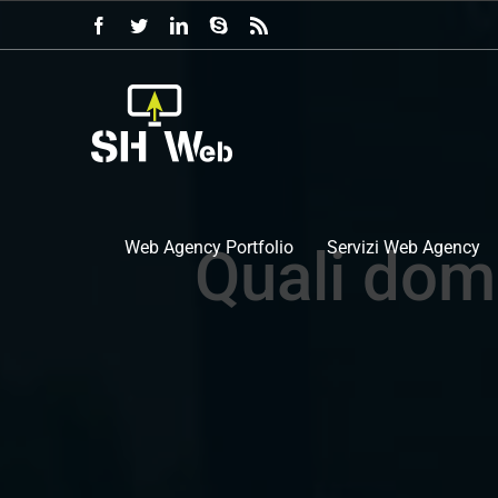
Salta
Facebook
Twitter
LinkedIn
Skype
Rss
al
contenuto
Web Agency Portfolio
Servizi Web Agency
Quali dom