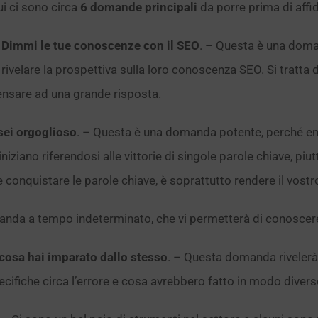
i ci sono circa
6 domande principali
da porre prima di affi
.
Dimmi le tue conoscenze con il SEO
. – Questa è una dom
 rivelare la prospettiva sulla loro conoscenza SEO. Si tratta
nsare ad una grande risposta.
sei orgoglioso
. – Questa è una domanda potente, perché en
ano riferendosi alle vittorie di singole parole chiave, piutt
onquistare le parole chiave, è soprattutto rendere il vostro s
anda a tempo indeterminato, che vi permetterà di conoscere
 cosa hai imparato dallo stesso
. – Questa domanda rivelerà
cifiche circa l’errore e cosa avrebbero fatto in modo divers