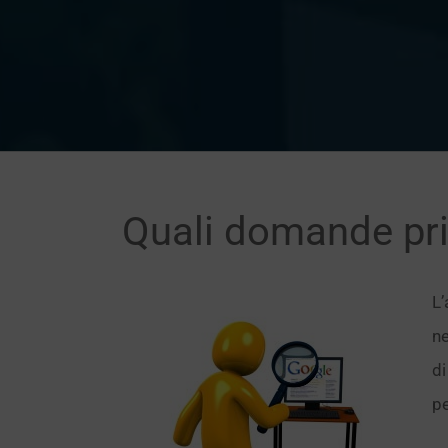
Quali domande pr
L’
ne
di
pe