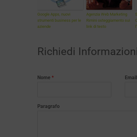
Google Apps, nuovi
Agenzia Web Marketing
S
strumenti business per le
Rimini osteggiamento sui
C
aziende
link di testo
l
Richiedi Informazion
Nome
*
Emai
Paragrafo