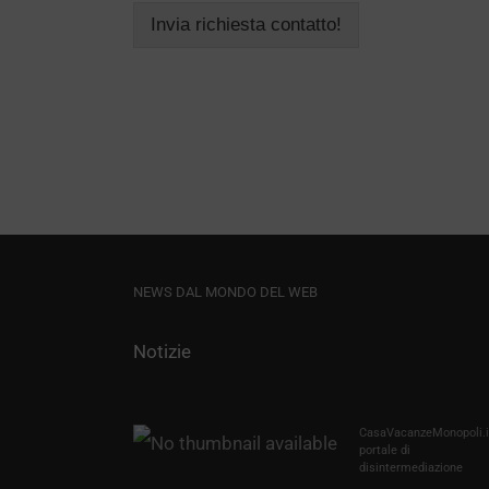
Invia richiesta contatto!
NEWS DAL MONDO DEL WEB
Notizie
CasaVacanzeMonopoli.it
portale di
disintermediazione