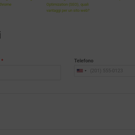
Chrome
Optimization (SEO), quali
vantaggi per un sito web?
i
l
*
Telefono