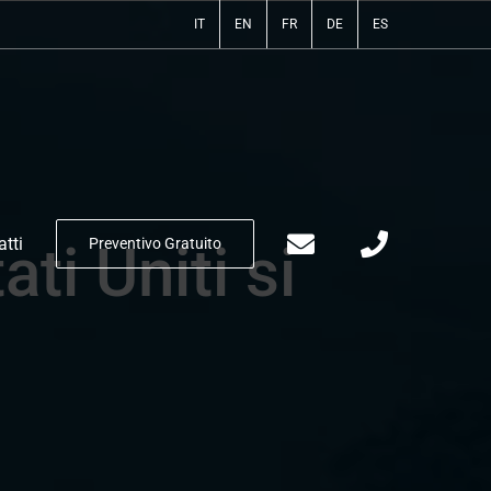
IT
EN
FR
DE
ES
tti
Preventivo Gratuito
ati Uniti si