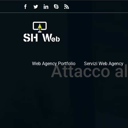
Salta
Facebook
Twitter
LinkedIn
Skype
Rss
al
contenuto
Web Agency Portfolio
Servizi Web Agency
Attacco all