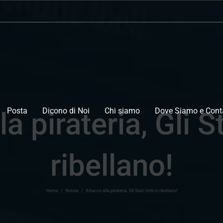
Posta
Dicono di Noi
Chi siamo
Dove Siamo e Conta
a pirateria, Gli St
ribellano!
Home
/
Notizie
/
Attacco alla pirateria, Gli Stati Uniti si ribellano!