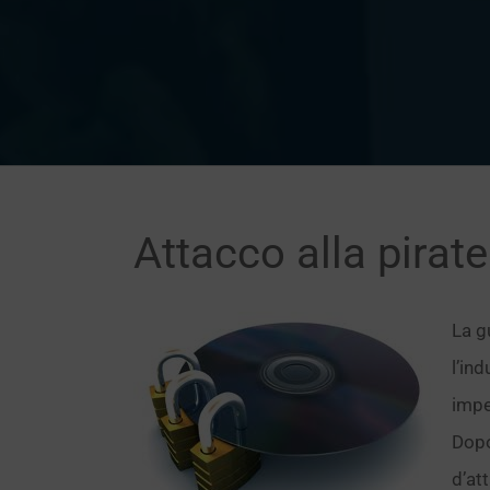
Attacco alla pirater
La g
l’in
impe
Dopo
d’at