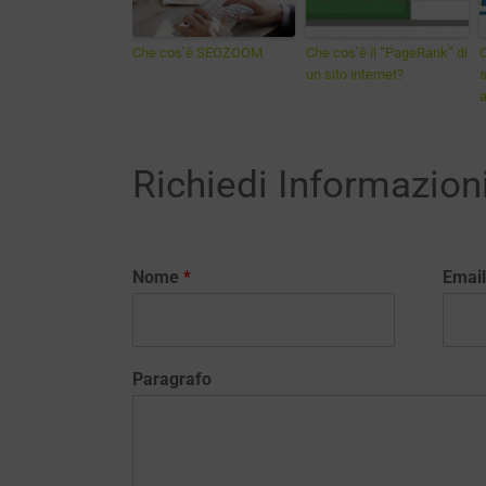
Che cos’è SEOZOOM
Che cos’è il “PageRank” di
C
un sito internet?
s
a
Richiedi Informazion
Nome
*
Emai
Paragrafo