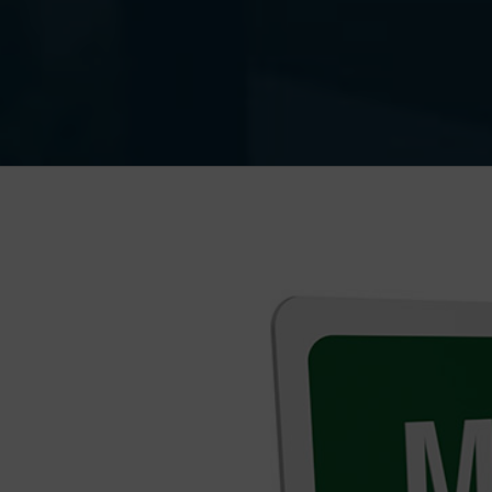
Ingrandisci
immagine