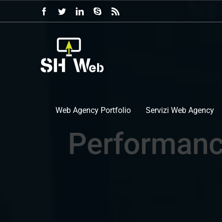
Salta
Facebook
Twitter
LinkedIn
Skype
Rss
al
contenuto
Web Agency Portfolio
Servizi Web Agency
Performanc