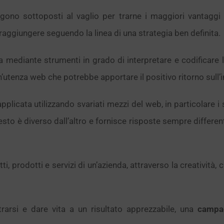
engono sottoposti al vaglio per trarne i maggiori vantaggi
raggiungere seguendo la linea di una strategia ben definita.
ta mediante strumenti in grado di interpretare e codificare
e un’utenza web che potrebbe apportare il positivo ritorno sull
plicata utilizzando svariati mezzi del web, in particolare i 
esto è diverso dall’altro e fornisce risposte sempre differe
ti, prodotti e servizi di un’azienda, attraverso la creatività,
rarsi e dare vita a un risultato apprezzabile, una
campa