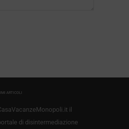
IMI ARTICOLI
CasaVacanzeMonopoli.it il
portale di disintermediazione