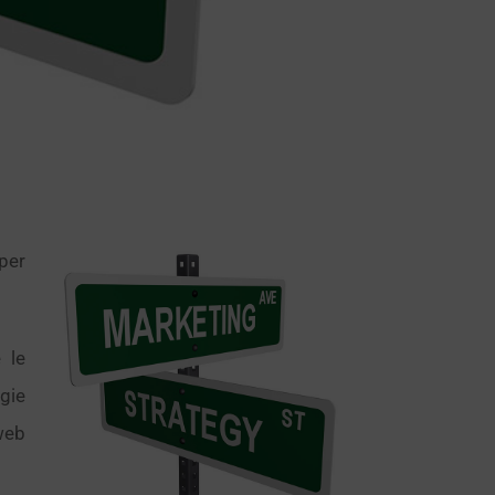
per
 le
gie
web