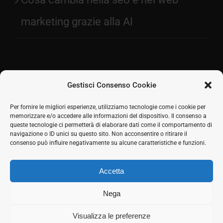
marketing grazie alla AI
Gestisci Consenso Cookie
Facebook
Per fornire le migliori esperienze, utilizziamo tecnologie come i cookie per
memorizzare e/o accedere alle informazioni del dispositivo. Il consenso a
2026 © SH Web s.r.l. Via Tre Settembre, 11 47891
Twitter
queste tecnologie ci permetterà di elaborare dati come il comportamento di
Dogana (RSM) | Tel:
0549 941579
Cell.
339 125 8380
|
navigazione o ID unici su questo sito. Non acconsentire o ritirare il
LinkedIn
COE SM21512
consenso può influire negativamente su alcune caratteristiche e funzioni.
Responsabile commerciale: Marco Eletto - Mail:
Skype
info@shweb.sm
-
Privacy Policy
Accetta
Seguici sui social
Rss
Nega
Visualizza le preferenze