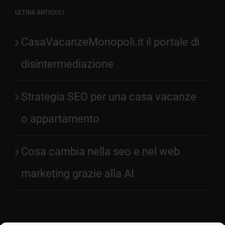
ULTIMI ARTICOLI
CasaVacanzeMonopoli.it il portale di
disintermediazione
Strategia SEO per una casa vacanze
o appartamento
Cosa cambia nella seo e nel web
marketing grazie alla AI