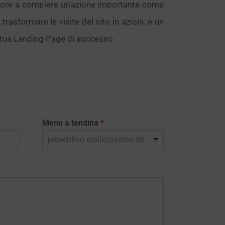
tore a compiere un’azione importante come
rasformare le visite del sito in azioni: è un
a tua Landing Page di successo.
Menu a tendina
*
preventivo realizzazione sito web