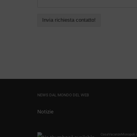
Invia richiesta contatto!
NEWS DAL MONDO DEL WEB
Notizie
CasaVacanzeMonopoli.it