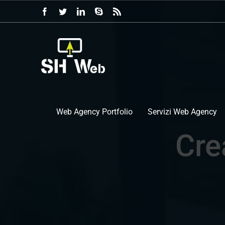
Salta
Facebook
Twitter
LinkedIn
Skype
Rss
al
contenuto
Web Agency Portfolio
Servizi Web Agency
Cre