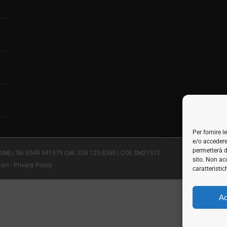
Per fornire 
e/o accedere
permetterà d
SM) | Tel:
0549 941579
Cell.
339 125 8380
| COE SM21512
sito. Non ac
.sm
-
Privacy Policy
caratteristic
Ac