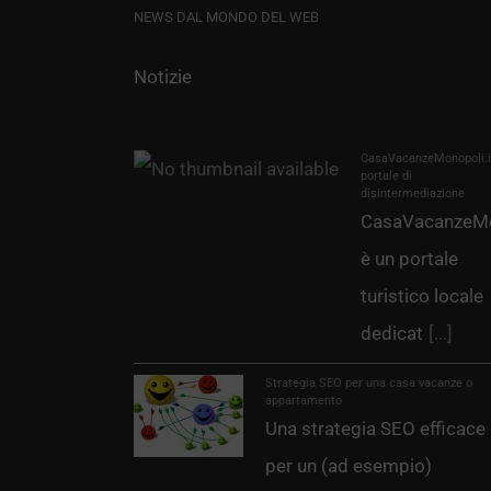
NEWS DAL MONDO DEL WEB
Notizie
CasaVacanzeMonopoli.it
portale di
disintermediazione
CasaVacanzeMo
è un portale
turistico locale
dedicat
[...]
Strategia SEO per una casa vacanze o
appartamento
Una strategia SEO efficace
per un (ad esempio)