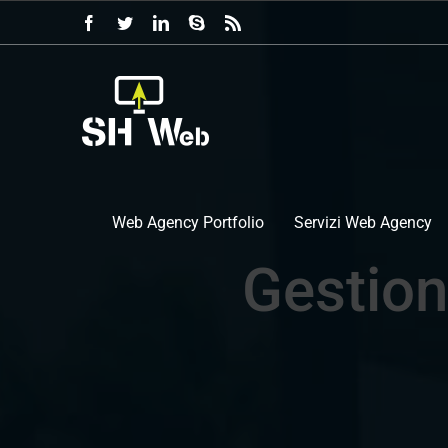
Salta
Facebook
Twitter
LinkedIn
Skype
Rss
al
contenuto
Web Agency Portfolio
Servizi Web Agency
Gestion