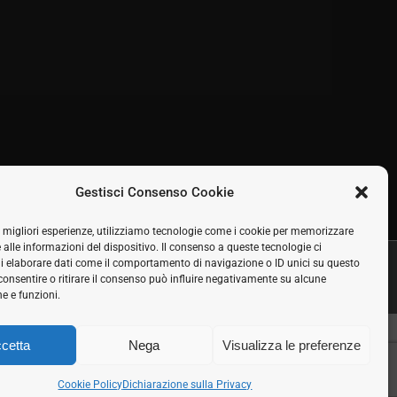
Gestisci Consenso Cookie
le migliori esperienze, utilizziamo tecnologie come i cookie per memorizzare
 alle informazioni del dispositivo. Il consenso a queste tecnologie ci
i elaborare dati come il comportamento di navigazione o ID unici su questo
Seguici sui social
consentire o ritirare il consenso può influire negativamente su alcune
Facebook
Twitter
LinkedIn
Skype
Rss
he e funzioni.
cetta
Nega
Visualizza le preferenze
Cookie Policy
Dichiarazione sulla Privacy