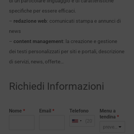
di un particolare linguaggio e di caratteristiche
specifiche per essere efficaci.
–
redazione web
: comunicati stampa e annunci di
news
–
content management
: la creazione e gestione
dei testi personalizzati per siti e portali, descrizione
di servizi, news, offerte…
Richiedi Informazioni
Nome
*
Email
*
Telefono
Menu a
tendina
*
preventivo realizzazione sito web