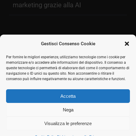
marketing grazie alla AI
Gestisci Consenso Cookie
Facebook
Per fornire le migliori esperienze, utilizziamo tecnologie come i cookie per
memorizzare e/o accedere alle informazioni del dispositivo. Il consenso a
2026 © SH Web s.r.l. Via Tre Settembre, 11 47891
Twitter
queste tecnologie ci permetterà di elaborare dati come il comportamento di
Dogana (RSM) | Tel:
0549 941579
Cell.
339 125 8380
|
navigazione o ID unici su questo sito. Non acconsentire o ritirare il
LinkedIn
COE SM21512
consenso può influire negativamente su alcune caratteristiche e funzioni.
Responsabile commerciale: Marco Eletto - Mail:
Skype
info@shweb.sm
-
Privacy Policy
Accetta
Seguici sui social
Rss
Nega
Visualizza le preferenze