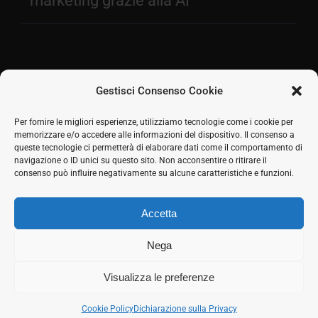
marketing grazie alla AI
Gestisci Consenso Cookie
Facebook
Per fornire le migliori esperienze, utilizziamo tecnologie come i cookie per
memorizzare e/o accedere alle informazioni del dispositivo. Il consenso a
2026 © SH Web s.r.l. Via Tre Settembre, 11 47891
Twitter
queste tecnologie ci permetterà di elaborare dati come il comportamento di
Dogana (RSM) | Tel:
0549 941579
Cell.
339 125 8380
|
navigazione o ID unici su questo sito. Non acconsentire o ritirare il
LinkedIn
COE SM21512
consenso può influire negativamente su alcune caratteristiche e funzioni.
Responsabile commerciale: Marco Eletto - Mail:
Skype
info@shweb.sm
-
Privacy Policy
Accetta
Seguici sui social
Rss
Nega
Visualizza le preferenze
Cookie Policy
Dichiarazione sulla Privacy