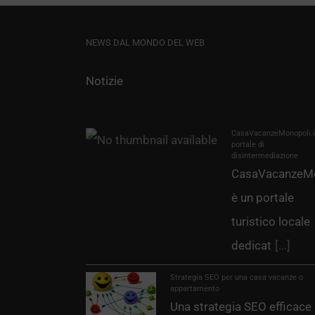
NEWS DAL MONDO DEL WEB
Notizie
CasaVacanzeMonopoli.it
portale di
disintermediazione
CasaVacanzeMo
è un portale
turistico locale
dedicat
[...]
Strategia SEO per una casa vacanze o
appartamento
Una strategia SEO efficace