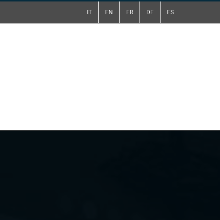
IT
EN
FR
DE
ES
tti
Preventivo Gratuito