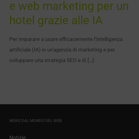
e web marketing per un
Notizie
hotel grazie alle IA
Per imparare a usare efficacemente l’intelligenza
artificiale (IA) in un’agenzia di marketing e per
sviluppare una strategia SEO e di […]
NEWS DAL MONDO DEL WEB
Notizie