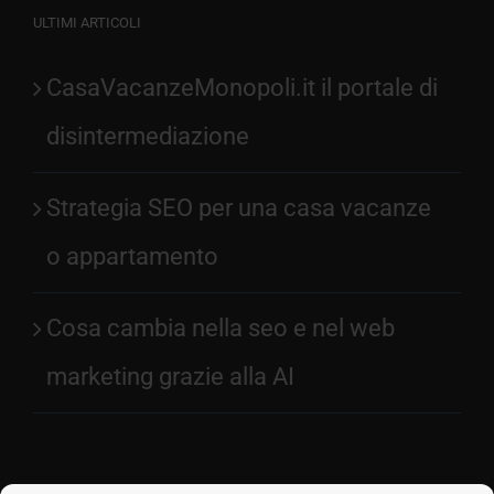
ULTIMI ARTICOLI
CasaVacanzeMonopoli.it il portale di
disintermediazione
Strategia SEO per una casa vacanze
o appartamento
Cosa cambia nella seo e nel web
marketing grazie alla AI