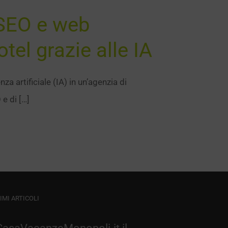
 SEO e web
tel grazie alle IA
za artificiale (IA) in un’agenzia di
e di […]
IMI ARTICOLI