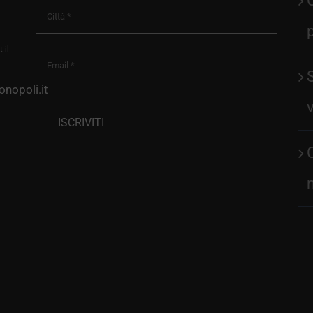
 il
nopoli.it