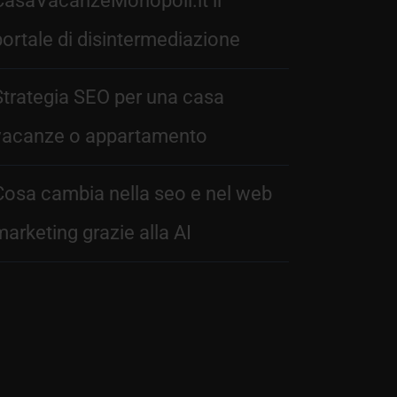
CasaVacanzeMonopoli.it il
portale di disintermediazione
Strategia SEO per una casa
vacanze o appartamento
Cosa cambia nella seo e nel web
marketing grazie alla AI