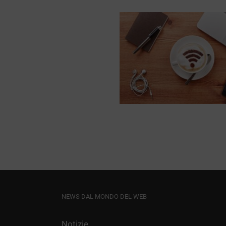
re Strategia SEO e
marketing per un
el grazie alle IA
Notizie
NEWS DAL MONDO DEL WEB
Notizie