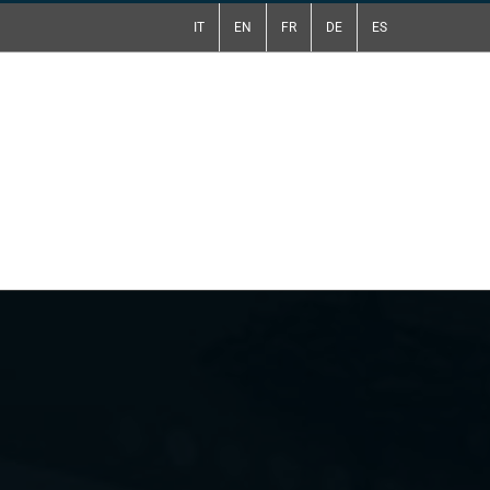
IT
EN
FR
DE
ES
tti
Preventivo Gratuito