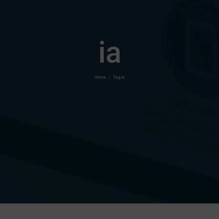
ia
Home
/
Tag:
ia