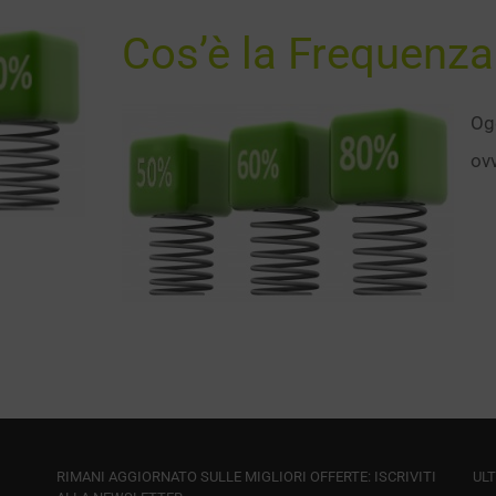
Cos’è la Frequenza
Og
ov
RIMANI AGGIORNATO SULLE MIGLIORI OFFERTE: ISCRIVITI
ULT