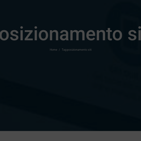
osizionamento si
Home
/
Tag:
posizionamento siti