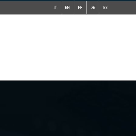
IT
EN
FR
DE
ES
tti
Preventivo Gratuito