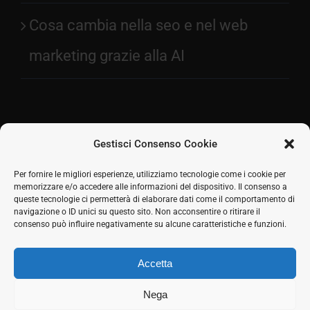
Cosa cambia nella seo e nel web
marketing grazie alla AI
Gestisci Consenso Cookie
Facebook
Per fornire le migliori esperienze, utilizziamo tecnologie come i cookie per
memorizzare e/o accedere alle informazioni del dispositivo. Il consenso a
2026 © SH Web s.r.l. Via Tre Settembre, 11 47891
Twitter
queste tecnologie ci permetterà di elaborare dati come il comportamento di
Dogana (RSM) | Tel:
0549 941579
Cell.
339 125 8380
|
navigazione o ID unici su questo sito. Non acconsentire o ritirare il
LinkedIn
COE SM21512
consenso può influire negativamente su alcune caratteristiche e funzioni.
Responsabile commerciale: Marco Eletto - Mail:
Skype
info@shweb.sm
-
Privacy Policy
Accetta
Seguici sui social
Rss
Nega