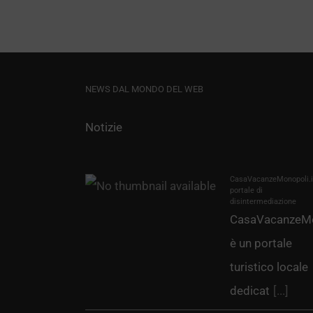
NEWS DAL MONDO DEL WEB
Notizie
CasaVacanzeMonopoli.it
portale di
disintermediazione
CasaVacanzeMo
è un portale
turistico locale
dedicat
[...]