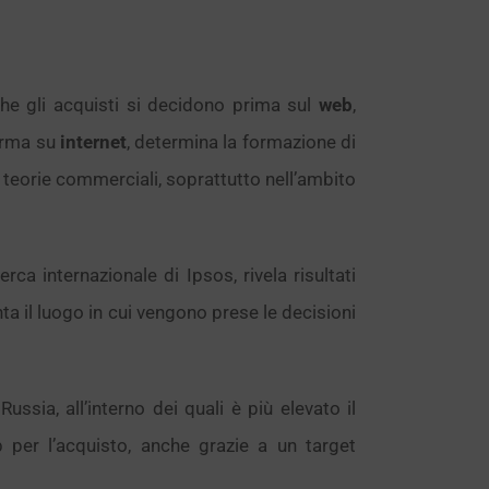
he gli acquisti si decidono prima sul
web
,
forma su
internet
, determina la formazione di
 teorie commerciali, soprattutto nell’ambito
rca internazionale di Ipsos, rivela risultati
nta il luogo in cui vengono prese le decisioni
ssia, all’interno dei quali è più elevato il
 per l’acquisto, anche grazie a un target