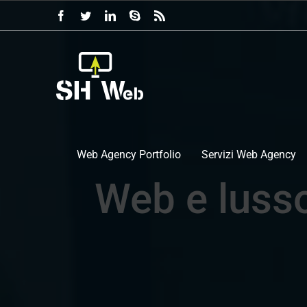
Salta
Facebook
Twitter
LinkedIn
Skype
Rss
al
contenuto
Web Agency Portfolio
Servizi Web Agency
Web e lusso