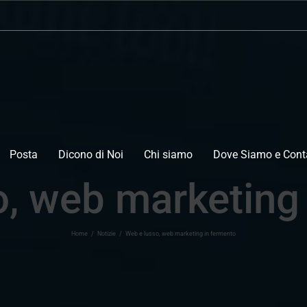
Posta
Dicono di Noi
Chi siamo
Dove Siamo e Conta
, web marketing
Home
/
Notizie
/
Web e lusso, web marketing in fermento