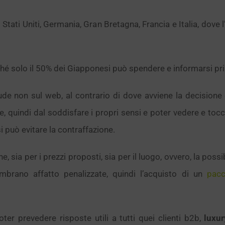
i Stati Uniti, Germania, Gran Bretagna, Francia e Italia, dove
ché solo il 50% dei Giapponesi può spendere e informarsi pri
lude non sul web, al contrario di dove avviene la decisione
e, quindi dal soddisfare i propri sensi e poter vedere e tocc
i può evitare la contraffazione.
 sia per i prezzi proposti, sia per il luogo, ovvero, la possi
brano affatto penalizzate, quindi l’acquisto di un
pacc
oter prevedere risposte utili a tutti quei clienti b2b,
luxu