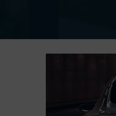
Ingrandisci
immagine