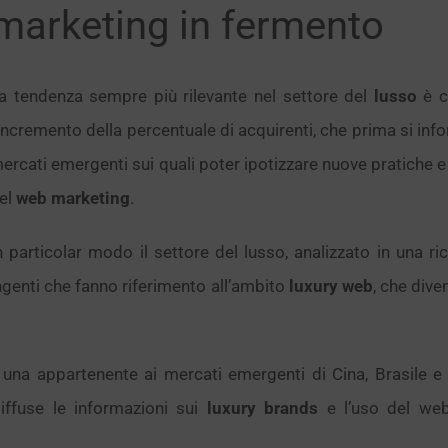
marketing in fermento
a tendenza sempre più rilevante nel settore del
lusso
è c
’incremento della percentuale di acquirenti, che prima si in
ercati emergenti sui quali poter ipotizzare nuove pratiche e
el
web marketing
.
n particolar modo il settore del lusso, analizzato in una rice
ngenti che fanno riferimento all’ambito
luxury web
, che dive
una appartenente ai mercati emergenti di Cina, Brasile e Ru
ffuse le informazioni sui
luxury brands
e l’uso del web