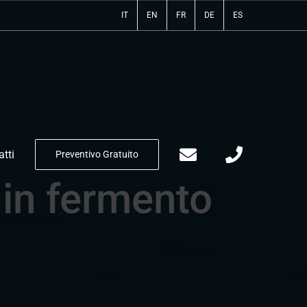
IT
EN
FR
DE
ES
tti
Preventivo Gratuito
 in fermento