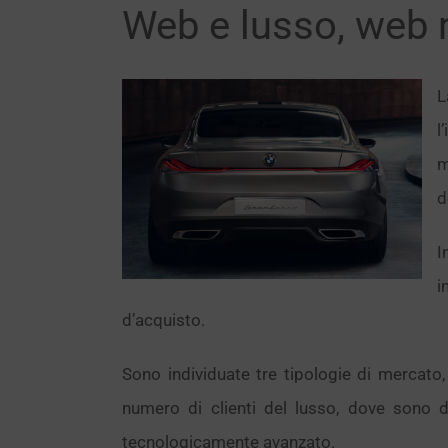
Web e lusso, web 
L
l
m
d
I
i
d’acquisto.
Sono individuate tre tipologie di mercato, 
numero di clienti del lusso, dove sono di
tecnologicamente avanzato.