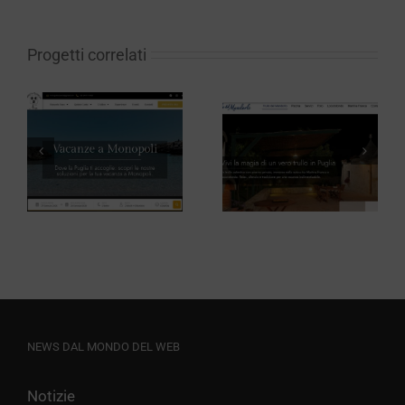
Progetti correlati
Tour
Operator Il
Trullo del
Girasole
Mandorlo
Viaggi
Milano
NEWS DAL MONDO DEL WEB
Notizie