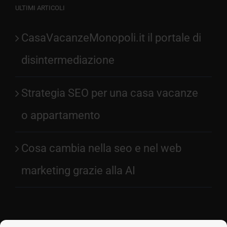
ULTIMI ARTICOLI
CasaVacanzeMonopoli.it il portale di
disintermediazione
Strategia SEO per una casa vacanze
o appartamento
Cosa cambia nella seo e nel web
marketing grazie alla AI