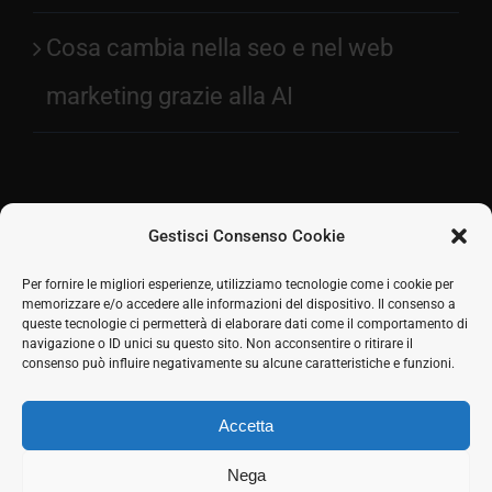
Cosa cambia nella seo e nel web
marketing grazie alla AI
Gestisci Consenso Cookie
Facebook
Per fornire le migliori esperienze, utilizziamo tecnologie come i cookie per
memorizzare e/o accedere alle informazioni del dispositivo. Il consenso a
2026 © SH Web s.r.l. Via Tre Settembre, 11 47891
Twitter
queste tecnologie ci permetterà di elaborare dati come il comportamento di
Dogana (RSM) | Tel:
0549 941579
Cell.
339 125 8380
|
navigazione o ID unici su questo sito. Non acconsentire o ritirare il
LinkedIn
COE SM21512
consenso può influire negativamente su alcune caratteristiche e funzioni.
Responsabile commerciale: Marco Eletto - Mail:
Skype
info@shweb.sm
-
Privacy Policy
Accetta
Seguici sui social
Rss
Nega