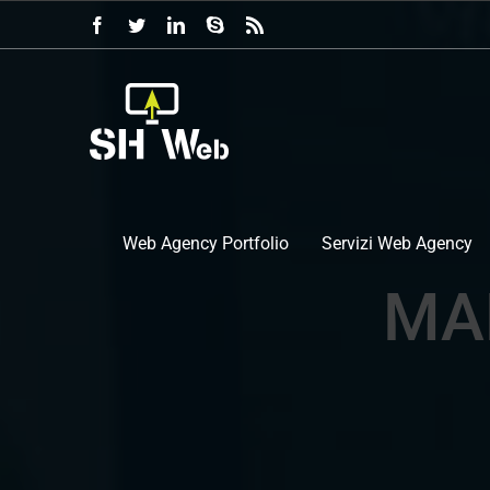
Salta
Facebook
Twitter
LinkedIn
Skype
Rss
al
contenuto
Web Agency Portfolio
Servizi Web Agency
MAD