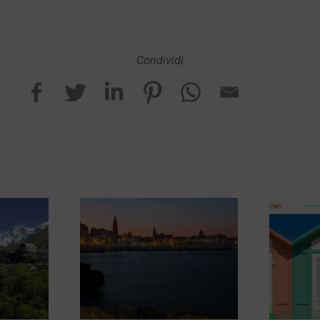
Condividi
Vacanze
Hotel Rimini
opoli
Rivazzurra