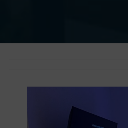
Ingrandisci
immagine