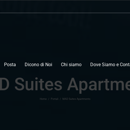
Posta
Dicono di Noi
Chi siamo
Dove Siamo e Conta
 Suites Apartm
Home
/
Portali
/
MAD Suites Apartments