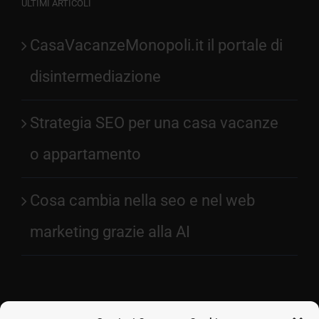
ULTIMI ARTICOLI
CasaVacanzeMonopoli.it il portale di
disintermediazione
Strategia SEO per una casa vacanze
o appartamento
Cosa cambia nella seo e nel web
marketing grazie alla AI