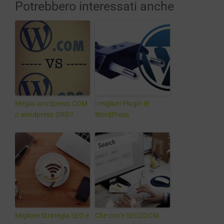
Potrebbero interessati anche
Meglio wordpress.COM
I migliori Plugin di
o wordpress.ORG?
WordPress
Migliore Strategia SEO e
Che cos’è SEOZOOM