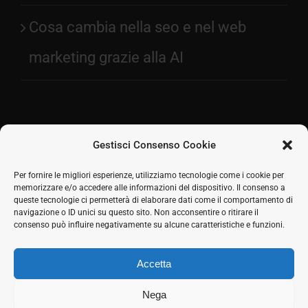
Cosa cambia nella seo e nel web
marketing grazie alla AI
Gestisci Consenso Cookie
Facebook
Per fornire le migliori esperienze, utilizziamo tecnologie come i cookie per
memorizzare e/o accedere alle informazioni del dispositivo. Il consenso a
2026 © SH Web s.r.l. Via Tre Settembre, 11 47891
Twitter
queste tecnologie ci permetterà di elaborare dati come il comportamento di
Dogana (RSM) | Tel:
0549 941579
Cell.
339 125 8380
|
navigazione o ID unici su questo sito. Non acconsentire o ritirare il
LinkedIn
COE SM21512
consenso può influire negativamente su alcune caratteristiche e funzioni.
Responsabile commerciale: Marco Eletto - Mail:
Skype
info@shweb.sm
-
Privacy Policy
Accetta
Seguici sui social
Rss
Nega