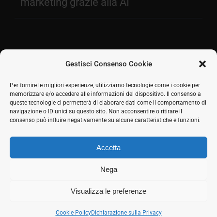
marketing grazie alla AI
Gestisci Consenso Cookie
Facebook
Per fornire le migliori esperienze, utilizziamo tecnologie come i cookie per
memorizzare e/o accedere alle informazioni del dispositivo. Il consenso a
2026 © SH Web s.r.l. Via Tre Settembre, 11 47891
Twitter
queste tecnologie ci permetterà di elaborare dati come il comportamento di
Dogana (RSM) | Tel:
0549 941579
Cell.
339 125 8380
|
navigazione o ID unici su questo sito. Non acconsentire o ritirare il
LinkedIn
COE SM21512
consenso può influire negativamente su alcune caratteristiche e funzioni.
Responsabile commerciale: Marco Eletto - Mail:
Skype
info@shweb.sm
-
Privacy Policy
Accetta
Seguici sui social
Rss
Nega
Visualizza le preferenze
Cookie Policy
Dichiarazione sulla Privacy