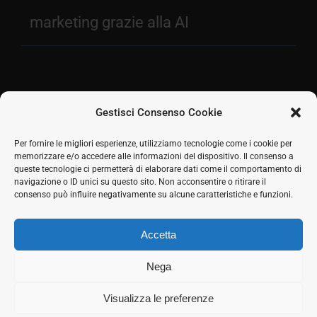
marketing grazie alla AI
Gestisci Consenso Cookie
Facebook
Per fornire le migliori esperienze, utilizziamo tecnologie come i cookie per
memorizzare e/o accedere alle informazioni del dispositivo. Il consenso a
2026 © SH Web s.r.l. Via Tre Settembre, 11 47891
Twitter
queste tecnologie ci permetterà di elaborare dati come il comportamento di
Dogana (RSM) | Tel:
0549 941579
Cell.
339 125 8380
|
navigazione o ID unici su questo sito. Non acconsentire o ritirare il
LinkedIn
COE SM21512
consenso può influire negativamente su alcune caratteristiche e funzioni.
Responsabile commerciale: Marco Eletto - Mail:
Skype
info@shweb.sm
-
Privacy Policy
Accetta
Seguici sui social
Rss
Nega
Visualizza le preferenze