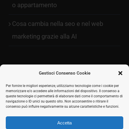
o appartamento
Cosa cambia nella seo e nel web
marketing grazie alla AI
Gestisci Consenso Cookie
Facebook
Per fornire le migliori esperienze, utilizziamo tecnologie come i cookie per
memorizzare e/o accedere alle informazioni del dispositivo. Il consenso a
2026 © SH Web s.r.l. Via Tre Settembre, 11 47891
Twitter
queste tecnologie ci permetterà di elaborare dati come il comportamento di
Dogana (RSM) | Tel:
0549 941579
Cell.
339 125 8380
|
navigazione o ID unici su questo sito. Non acconsentire o ritirare il
LinkedIn
COE SM21512
consenso può influire negativamente su alcune caratteristiche e funzioni.
Responsabile commerciale: Marco Eletto - Mail:
Skype
info@shweb.sm
-
Privacy Policy
Accetta
Seguici sui social
Rss