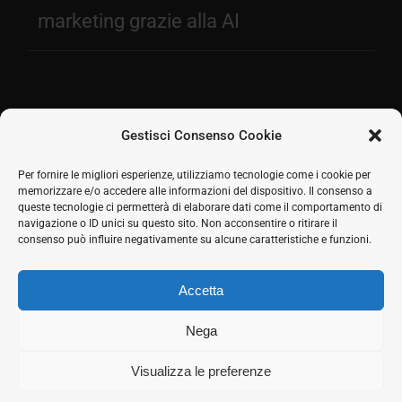
marketing grazie alla AI
Gestisci Consenso Cookie
Facebook
Per fornire le migliori esperienze, utilizziamo tecnologie come i cookie per
memorizzare e/o accedere alle informazioni del dispositivo. Il consenso a
2026 © SH Web s.r.l. Via Tre Settembre, 11 47891
Twitter
queste tecnologie ci permetterà di elaborare dati come il comportamento di
Dogana (RSM) | Tel:
0549 941579
Cell.
339 125 8380
|
navigazione o ID unici su questo sito. Non acconsentire o ritirare il
LinkedIn
COE SM21512
consenso può influire negativamente su alcune caratteristiche e funzioni.
Responsabile commerciale: Marco Eletto - Mail:
Skype
info@shweb.sm
-
Privacy Policy
Accetta
Seguici sui social
Rss
Nega
Visualizza le preferenze