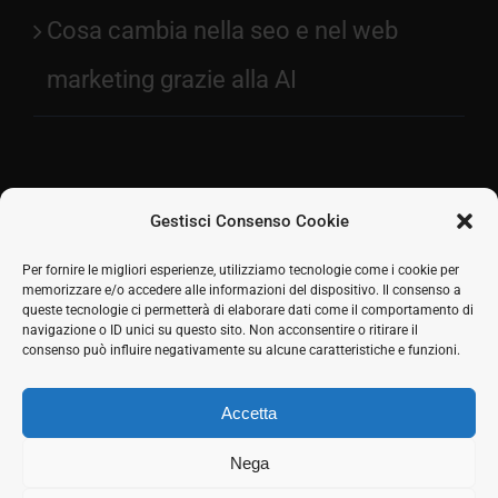
Cosa cambia nella seo e nel web
marketing grazie alla AI
Gestisci Consenso Cookie
Facebook
Per fornire le migliori esperienze, utilizziamo tecnologie come i cookie per
memorizzare e/o accedere alle informazioni del dispositivo. Il consenso a
2026 © SH Web s.r.l. Via Tre Settembre, 11 47891
Twitter
queste tecnologie ci permetterà di elaborare dati come il comportamento di
Dogana (RSM) | Tel:
0549 941579
Cell.
339 125 8380
|
navigazione o ID unici su questo sito. Non acconsentire o ritirare il
LinkedIn
COE SM21512
consenso può influire negativamente su alcune caratteristiche e funzioni.
Responsabile commerciale: Marco Eletto - Mail:
Skype
info@shweb.sm
-
Privacy Policy
Accetta
Seguici sui social
Rss
Nega