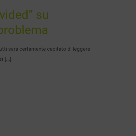
vided” su
 problema
utti sarà certamente capitato di leggere
t […]