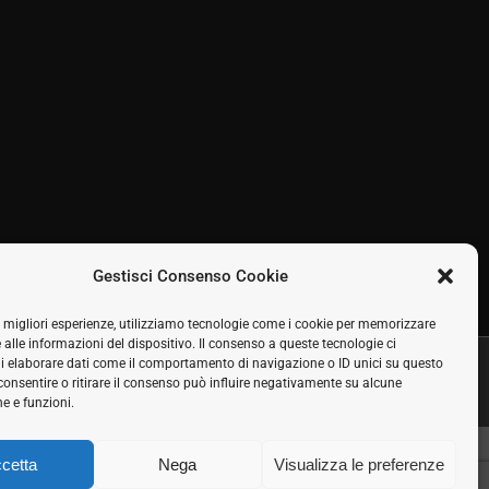
Gestisci Consenso Cookie
le migliori esperienze, utilizziamo tecnologie come i cookie per memorizzare
 alle informazioni del dispositivo. Il consenso a queste tecnologie ci
i elaborare dati come il comportamento di navigazione o ID unici su questo
Seguici sui social
consentire o ritirare il consenso può influire negativamente su alcune
Facebook
Twitter
LinkedIn
Skype
Rss
he e funzioni.
cetta
Nega
Visualizza le preferenze