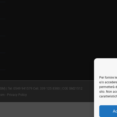
Per fornire 
e/o accedere
permetterà d
SM) | Tel:
0549 941579
Cell.
339 125 8380
| COE SM21512
sito. Non ac
.sm
-
Privacy Policy
caratteristic
Ac