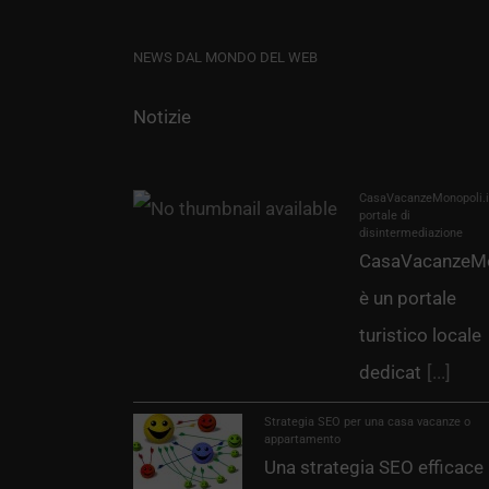
NEWS DAL MONDO DEL WEB
Notizie
CasaVacanzeMonopoli.it
portale di
disintermediazione
CasaVacanzeMo
è un portale
turistico locale
dedicat
[...]
Strategia SEO per una casa vacanze o
appartamento
Una strategia SEO efficace