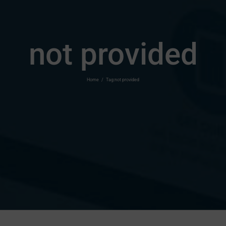
not provided
Home
/
Tag:
not provided