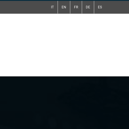
IT
EN
FR
DE
ES
tti
Preventivo Gratuito