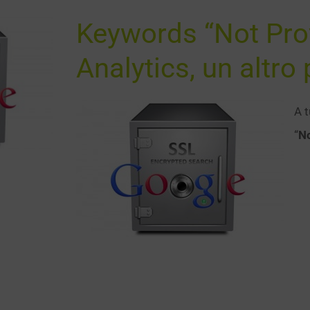
Keywords “Not Pro
Analytics, un altro
A t
“
No