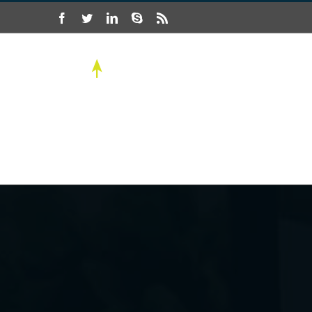
Salta
Facebook
Twitter
LinkedIn
Skype
Rss
al
contenuto
Web Agency Portfolio
Servizi Web Agency