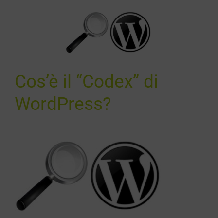
os’è il
odex” di
dPress?
SEO
Cos’è il “Codex” di
WordPress?