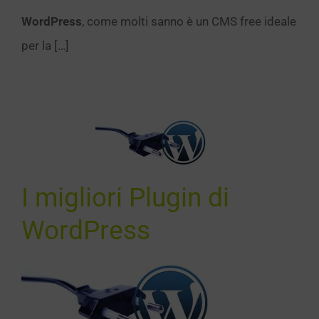
WordPress
, come molti sanno è un CMS free ideale
per la […]
migliori
ugin di
rdPress
I migliori Plugin di
SEO
WordPress