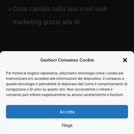
Cosa cambia nella seo e nel web
marketing grazie alla AI
Gestisci Consenso Cookie
Facebook
Per fornire le migliori esperienze, utilizziamo tecnologie come i cookie per
memorizzare e/o accedere alle informazioni del dispositivo. Il consenso a
2026 © SH Web s.r.l. Via Tre Settembre, 11 47891
Twitter
queste tecnologie ci permetterà di elaborare dati come il comportamento di
Dogana (RSM) | Tel:
0549 941579
Cell.
339 125 8380
|
navigazione o ID unici su questo sito. Non acconsentire o ritirare il
LinkedIn
COE SM21512
consenso può influire negativamente su alcune caratteristiche e funzioni.
Responsabile commerciale: Marco Eletto - Mail:
Skype
info@shweb.sm
-
Privacy Policy
Accetta
Seguici sui social
Rss
Nega