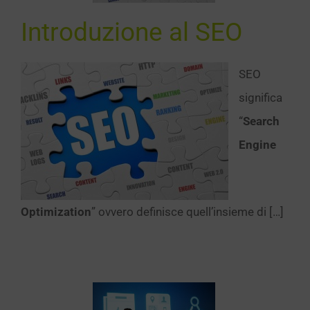
SEO
Introduzione al SEO
SEO
significa
“
Search
Engine
Optimization
” ovvero definisce quell’insieme di […]
cebook