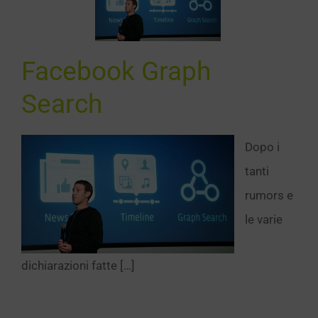
ph Search
SEO
Facebook Graph
Search
Dopo i
tanti
rumors e
le varie
dichiarazioni fatte […]