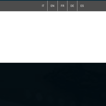
IT
EN
FR
DE
ES
tti
Preventivo Gratuito