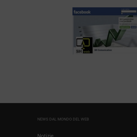
 e Facebook, un
omio ideale per
icizzazione delle
Fan Page
SEO
NEWS DAL MONDO DEL WEB
Notizie