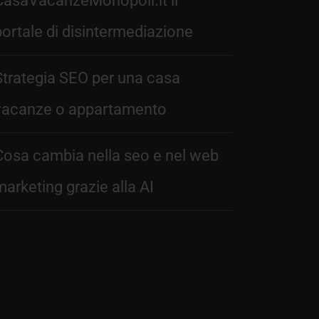
CasaVacanzeMonopoli.it il
portale di disintermediazione
Strategia SEO per una casa
vacanze o appartamento
Cosa cambia nella seo e nel web
marketing grazie alla AI