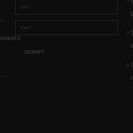
 il
nopoli.it