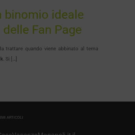
 binomio ideale
e delle Fan Page
da trattare quando viene abbinato al tema
ok
. Si […]
IMI ARTICOLI