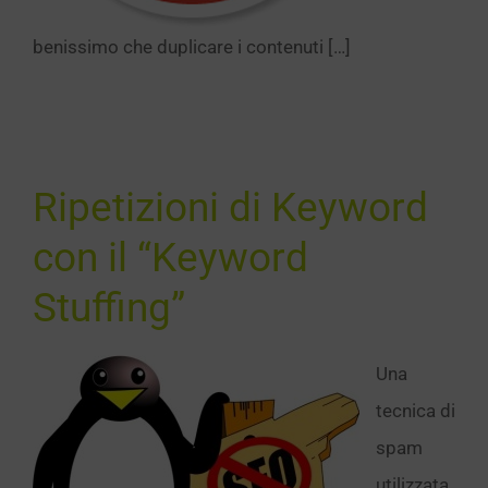
benissimo che duplicare i contenuti […]
tizioni di
word con
“Keyword
Ripetizioni di Keyword
uffing”
con il “Keyword
SEO
Stuffing”
Una
tecnica di
spam
utilizzata