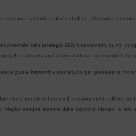
ione e accorgimenti, analisi e studi per sfruttarne la natura 
fondamentale nella
strategia SEO
, è necessario, quindi, sce
 più, che elaboreranno la ricerca attraverso i motori di ricer
care le giuste
keyword
e soprattutto per presentarsi, ovvia
amentale, perché determina il posizionamento all’interno de
d. Meglio sempre inserire delle keyword rilevanti e non