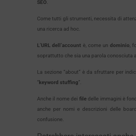
SEO
.
Come tutti gli strumenti, necessita di attenz
una ricerca ad hoc.
L’URL dell’account
è, come un
dominio
, 
soprattutto che sia una parola conosciuta ai
La sezione “about” è da sfruttare per indi
“
keyword stuffing
”.
Anche il nome dei
file
delle immagini è fond
anche per nomi e descrizioni delle boar
confusione.