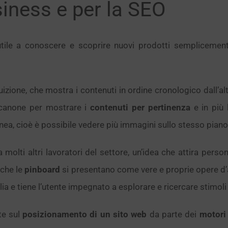
siness e per la SEO
le a conoscere e scoprire nuovi prodotti semplicemen
uizione, che mostra i contenuti in ordine cronologico dall’al
 canone per mostrare i
contenuti per pertinenza
e in più 
a, cioè è possibile vedere più immagini sullo stesso piano
molti altri lavoratori del settore, un’idea che attira pers
 che le
pinboard
si presentano come vere e proprie opere d’a
lia e tiene l’utente impegnato a esplorare e ricercare stimoli
te sul
posizionamento di un sito web
da parte dei
motori 