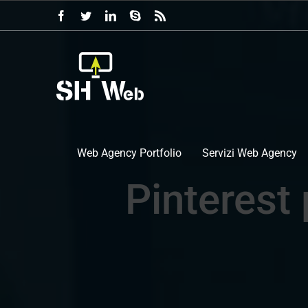
Salta
Facebook
Twitter
LinkedIn
Skype
Rss
al
contenuto
Web Agency Portfolio
Servizi Web Agency
Pinterest 