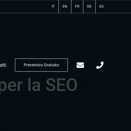
IT
EN
FR
DE
ES
tti
Preventivo Gratuito
 per la SEO