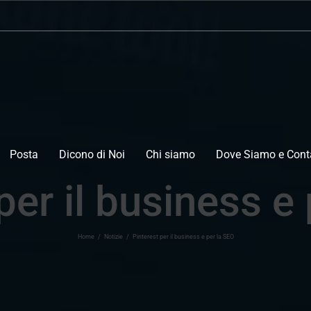
Posta
Dicono di Noi
Chi siamo
Dove Siamo e Conta
per il business e
Home
/
Notizie
/
Pinterest per il business e per la SEO