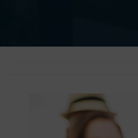
Ingrandisci
immagine