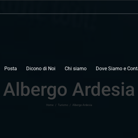
Posta
Dicono di Noi
Chi siamo
Dove Siamo e Conta
Albergo Ardesia
Home
/
Turismo
/
Albergo Ardesia