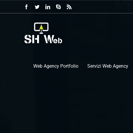
Salta
Facebook
Twitter
LinkedIn
Skype
Rss
al
contenuto
Web Agency Portfolio
Servizi Web Agency