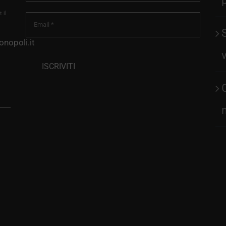
 il
nopoli.it