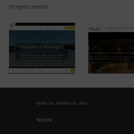
Progetti correlati
Tour Op
Trullo del
Girasol
a
Mandorlo
Mi
NEWS DAL MONDO DEL WEB
Notizie