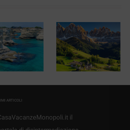
Hotel
Montepizzo
Corno alle Scale
IMI ARTICOLI
CasaVacanzeMonopoli.it il