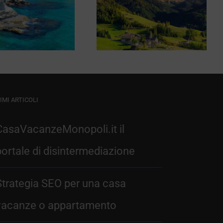
Hotel
Montepizzo
Corno alle Scale
IMI ARTICOLI
CasaVacanzeMonopoli.it il
portale di disintermediazione
Strategia SEO per una casa
vacanze o appartamento