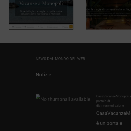
Tour Op
Trullo del
Girasol
a
Mandorlo
Mi
NEWS DAL MONDO DEL WEB
Notizie
CasaVacanzeMonopoli.it
portale di
disintermediazione
CasaVacanzeMo
è un portale