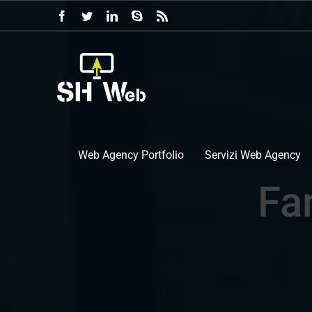
Salta
Facebook
Twitter
LinkedIn
Skype
Rss
al
contenuto
Web Agency Portfolio
Servizi Web Agency
Fa