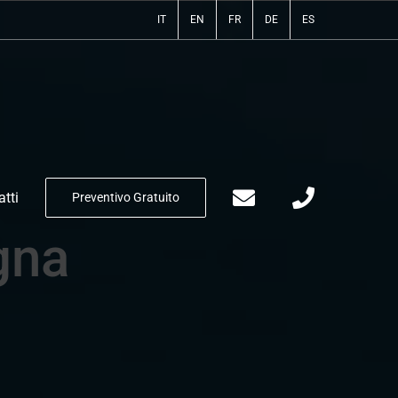
IT
EN
FR
DE
ES
tti
Preventivo Gratuito
gna