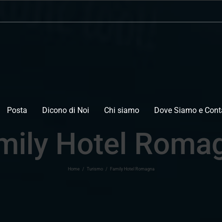
Posta
Dicono di Noi
Chi siamo
Dove Siamo e Conta
mily Hotel Roma
Home
/
Turismo
/
Family Hotel Romagna