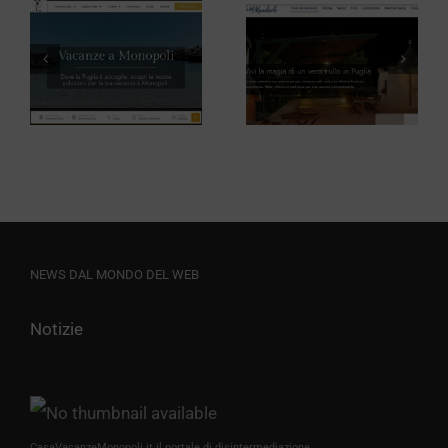
Tour
Operator Il
Trullo del
Girasole
Mandorlo
Viaggi
Milano
NEWS DAL MONDO DEL WEB
Notizie
CasaVacanzeMonopoli.it il portale di disintermediazione