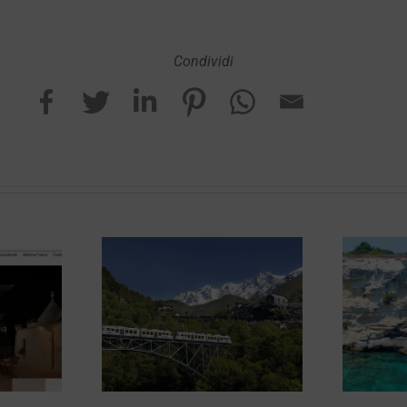
Condividi
erator Il
Agriturismo
e Viaggi
Masseria
lano
Costarella