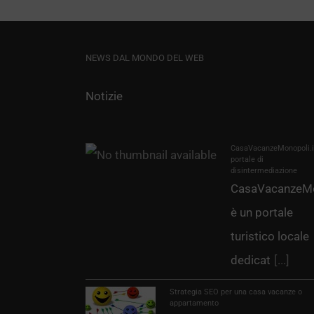
NEWS DAL MONDO DEL WEB
Notizie
CasaVacanzeMonopoli.it
portale di
disintermediazione
CasaVacanzeMo
è un portale
turistico locale
dedicat
[...]
Strategia SEO per una casa vacanze o
appartamento