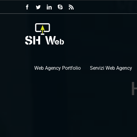
Salta
Facebook
Twitter
LinkedIn
Skype
Rss
al
contenuto
Web Agency Portfolio
Servizi Web Agency