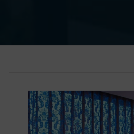
Ingrandisci
immagine