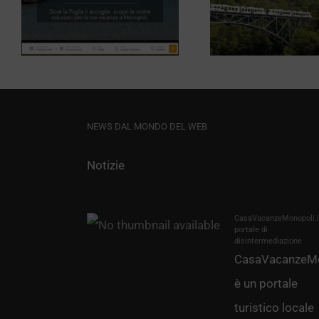
Girasole Viaggi
a
Mon
Milano
NEWS DAL MONDO DEL WEB
Notizie
CasaVacanzeMonopoli.it
portale di
disintermediazione
CasaVacanzeMo
è un portale
turistico locale