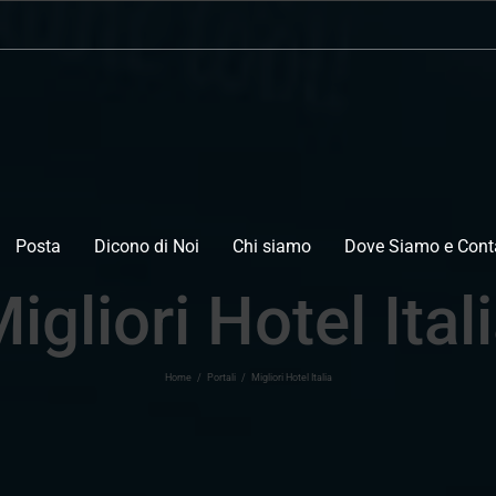
Posta
Dicono di Noi
Chi siamo
Dove Siamo e Conta
igliori Hotel Ital
Home
/
Portali
/
Migliori Hotel Italia