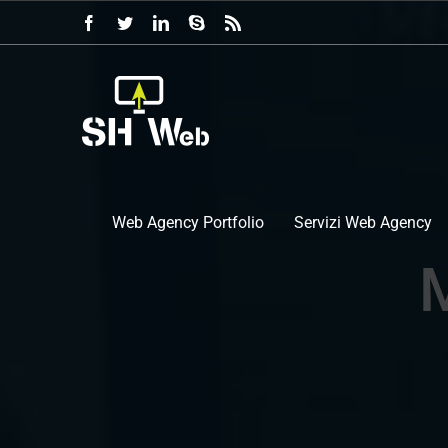
Salta
Facebook
Twitter
LinkedIn
Skype
Rss
al
contenuto
Web Agency Portfolio
Servizi Web Agency
M