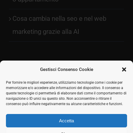
Cosa cambia nella seo e nel web
marketing grazie alla AI
Gestisci Consenso Cookie
Facebook
Per fornire le migliori esperienze, utilizziamo tecnologie come i cookie per
memorizzare e/o accedere alle informazioni del dispositivo. Il consenso a
2026 © SH Web s.r.l. Via Tre Settembre, 11 47891
Twitter
queste tecnologie ci permetterà di elaborare dati come il comportamento di
Dogana (RSM) | Tel:
0549 941579
Cell.
339 125 8380
|
navigazione o ID unici su questo sito. Non acconsentire o ritirare il
LinkedIn
COE SM21512
consenso può influire negativamente su alcune caratteristiche e funzioni.
Responsabile commerciale: Marco Eletto - Mail:
Skype
info@shweb.sm
-
Privacy Policy
Accetta
Seguici sui social
Rss