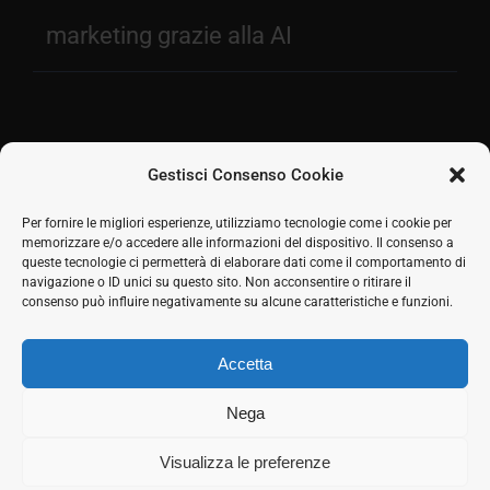
marketing grazie alla AI
Gestisci Consenso Cookie
Facebook
Per fornire le migliori esperienze, utilizziamo tecnologie come i cookie per
memorizzare e/o accedere alle informazioni del dispositivo. Il consenso a
2026 © SH Web s.r.l. Via Tre Settembre, 11 47891
Twitter
queste tecnologie ci permetterà di elaborare dati come il comportamento di
Dogana (RSM) | Tel:
0549 941579
Cell.
339 125 8380
|
navigazione o ID unici su questo sito. Non acconsentire o ritirare il
LinkedIn
COE SM21512
consenso può influire negativamente su alcune caratteristiche e funzioni.
Responsabile commerciale: Marco Eletto - Mail:
Skype
info@shweb.sm
-
Privacy Policy
Accetta
Seguici sui social
Rss
Nega
Visualizza le preferenze