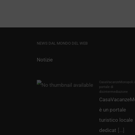
NEWS DAL MONDO DEL WEB
Notizie
CasaVacanzeMonopoli.it
portale di
disintermediazione
CasaVacanzeMo
è un portale
turistico locale
dedicat
[...]