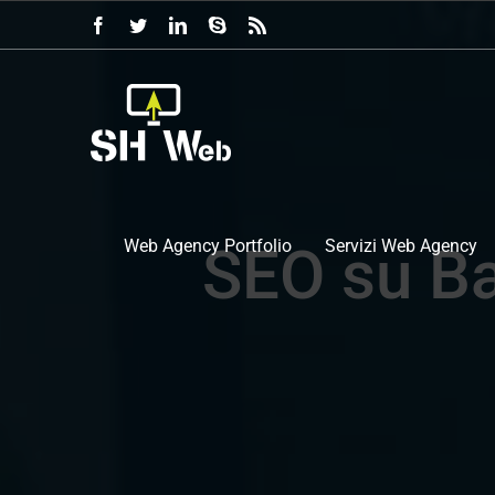
Salta
Facebook
Twitter
LinkedIn
Skype
Rss
al
contenuto
Web Agency Portfolio
Servizi Web Agency
SEO su Bai