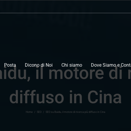
Posta
Dicono di Noi
Chi siamo
Dove Siamo e Conta
du, il motore di 
diffuso in Cina
Home
/
SEO
/
SEO su Baidu, il motore di ricerca più diffuso in Cina