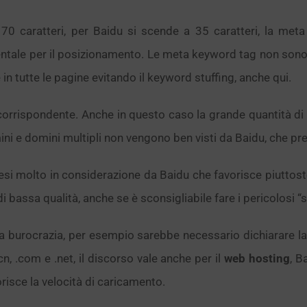
 70 caratteri, per Baidu si scende a 35 caratteri, la met
entale per il posizionamento. Le meta keyword tag non son
 in tutte le pagine evitando il keyword stuffing, anche qui.
 corrispondente. Anche in questo caso la grande quantità di 
ni e domini multipli non vengono ben visti da Baidu, che pre
i molto in considerazione da Baidu che favorisce piuttosto 
di bassa qualità, anche se è sconsigliabile fare i pericolosi “s
la burocrazia, per esempio sarebbe necessario dichiarare la
.cn, .com e .net, il discorso vale anche per il
web hosting
, B
risce la velocità di caricamento.