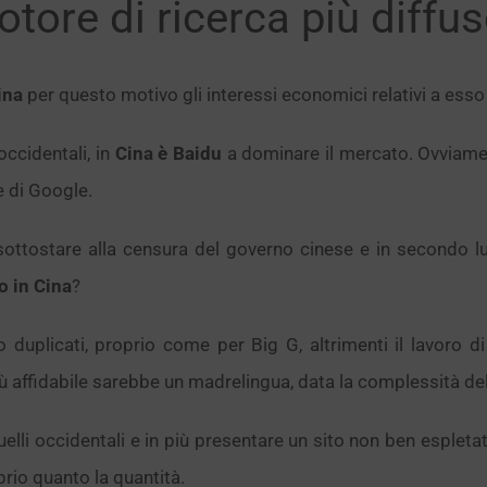
tore di ricerca più diffus
ina
per questo motivo gli interessi economici relativi a e
ccidentali, in
Cina è Baidu
a dominare il mercato. Ovviament
e di Google.
sottostare alla censura del governo cinese e in secondo l
o in Cina
?
uplicati, proprio come per Big G, altrimenti il lavoro di
 affidabile sarebbe un madrelingua, data la complessità del 
quelli occidentali e in più presentare un sito non ben esplet
rio quanto la quantità.