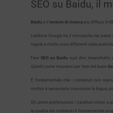
SEO su Baidu, il mo
Baidu
è il
motore di ricerca
più diffuso in
C
Laddove Google ha il monopolio nei paesi o
regole e molte sono differenti dalle pratich
Fare
SEO su Baidu
vuol dire innanzitutto 
Quindi come muoversi per fare del buon
Se
È fondamentale che i contenuti non siamo d
motivo è necessario conoscere la lingua, più
Gli utenti preferiscono i caratteri cinesi a 
la qualità dei contenuti è fondamentale prop