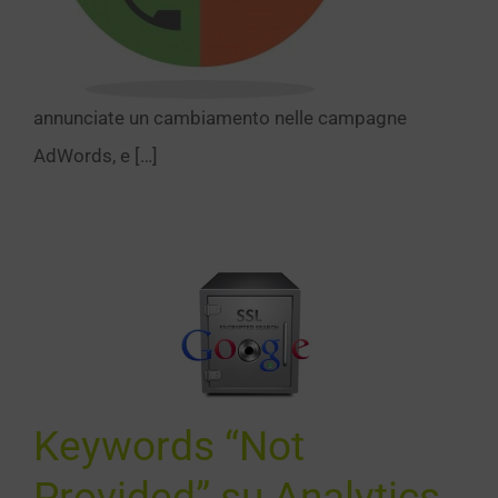
annunciate un cambiamento nelle campagne
AdWords, e […]
ywords
“Not
vided” su
ytics, un
altro
Keywords “Not
oblema
SEO
Provided” su Analytics,