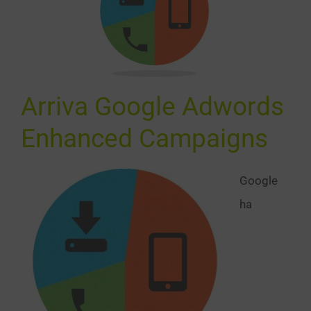
dwords
hanced
mpaigns
SEO
Arriva Google Adwords
Enhanced Campaigns
Google
ha