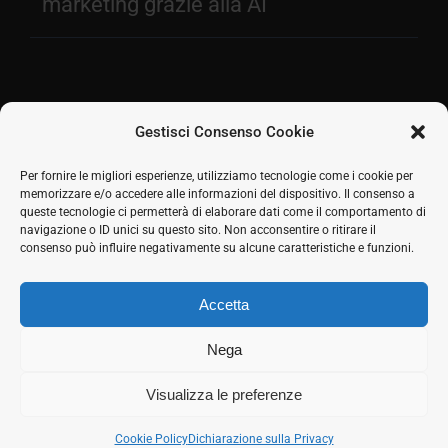
marketing grazie alla AI
Gestisci Consenso Cookie
Facebook
Per fornire le migliori esperienze, utilizziamo tecnologie come i cookie per
memorizzare e/o accedere alle informazioni del dispositivo. Il consenso a
2026 © SH Web s.r.l. Via Tre Settembre, 11 47891
Twitter
queste tecnologie ci permetterà di elaborare dati come il comportamento di
Dogana (RSM) | Tel:
0549 941579
Cell.
339 125 8380
|
navigazione o ID unici su questo sito. Non acconsentire o ritirare il
LinkedIn
COE SM21512
consenso può influire negativamente su alcune caratteristiche e funzioni.
Responsabile commerciale: Marco Eletto - Mail:
Skype
info@shweb.sm
-
Privacy Policy
Accetta
Seguici sui social
Rss
Nega
Visualizza le preferenze
Cookie Policy
Dichiarazione sulla Privacy