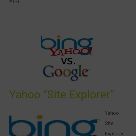
a […]
oo “Site
plorer”
SEO
Yahoo “Site Explorer”
Yahoo
Site
Explorer