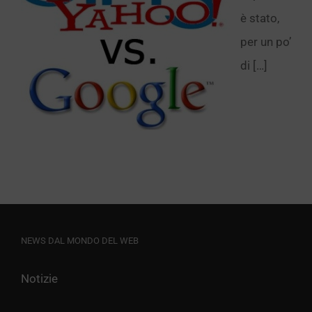
è stato,
per un po’
di […]
NEWS DAL MONDO DEL WEB
Notizie