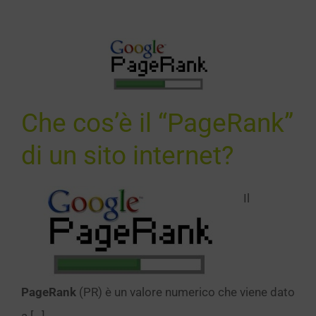
 cos’è il
eRank” di
n sito
ternet?
Che cos’è il “PageRank”
SEO
di un sito internet?
Il
PageRank
(PR) è un valore numerico che viene dato