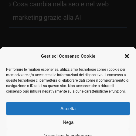
Cosa cambia nella seo e nel web
marketing grazie alla AI
Gestisci Consenso Cookie
Facebook
Per fornire le migliori esperienze, utilizziamo tecnologie come i cookie per
memorizzare e/o accedere alle informazioni del dispositivo. Il consenso a
2026 © SH Web s.r.l. Via Tre Settembre, 11 47891
Twitter
queste tecnologie ci permetterà di elaborare dati come il comportamento di
Dogana (RSM) | Tel:
0549 941579
Cell.
339 125 8380
|
navigazione o ID unici su questo sito. Non acconsentire o ritirare il
LinkedIn
COE SM21512
consenso può influire negativamente su alcune caratteristiche e funzioni.
Responsabile commerciale: Marco Eletto - Mail:
Skype
info@shweb.sm
-
Privacy Policy
Accetta
Seguici sui social
Rss
Nega
Visualizza le preferenze