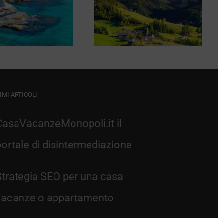
Montepizzo
Corno alle Scale
IMI ARTICOLI
CasaVacanzeMonopoli.it il
portale di disintermediazione
Strategia SEO per una casa
vacanze o appartamento