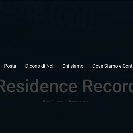
Posta
Dicono di Noi
Chi siamo
Dove Siamo e Conta
Residence Recor
Home
/
Turismo
/
Residence Record