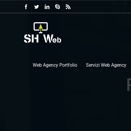
Salta
Facebook
Twitter
LinkedIn
Skype
Rss
al
contenuto
Web Agency Portfolio
Servizi Web Agency