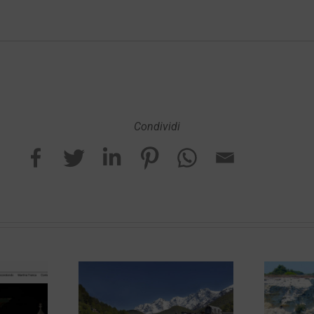
Condividi
erator Il
Agriturismo