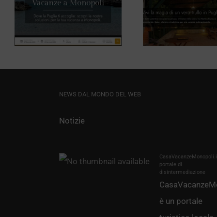
Trullo del
Girasol
a
Mandorlo
Mi
NEWS DAL MONDO DEL WEB
Notizie
CasaVacanzeMonopoli.it
portale di
disintermediazione
CasaVacanzeMo
è un portale