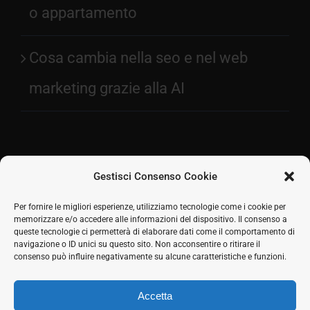
o appartamento
Cosa cambia nella seo e nel web
marketing grazie alla AI
Gestisci Consenso Cookie
Facebook
Per fornire le migliori esperienze, utilizziamo tecnologie come i cookie per
memorizzare e/o accedere alle informazioni del dispositivo. Il consenso a
2026 © SH Web s.r.l. Via Tre Settembre, 11 47891
Twitter
queste tecnologie ci permetterà di elaborare dati come il comportamento di
Dogana (RSM) | Tel:
0549 941579
Cell.
339 125 8380
|
navigazione o ID unici su questo sito. Non acconsentire o ritirare il
LinkedIn
COE SM21512
consenso può influire negativamente su alcune caratteristiche e funzioni.
Responsabile commerciale: Marco Eletto - Mail:
Skype
info@shweb.sm
-
Privacy Policy
Accetta
Seguici sui social
Rss