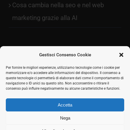
Cosa cambia nella seo e nel web
marketing grazie alla AI
Gestisci Consenso Cookie
Facebook
Per fornire le migliori esperienze, utilizziamo tecnologie come i cookie per
memorizzare e/o accedere alle informazioni del dispositivo. Il consenso a
2026 © SH Web s.r.l. Via Tre Settembre, 11 47891
Twitter
queste tecnologie ci permetterà di elaborare dati come il comportamento di
Dogana (RSM) | Tel:
0549 941579
Cell.
339 125 8380
|
navigazione o ID unici su questo sito. Non acconsentire o ritirare il
LinkedIn
COE SM21512
consenso può influire negativamente su alcune caratteristiche e funzioni.
Responsabile commerciale: Marco Eletto - Mail:
Skype
info@shweb.sm
-
Privacy Policy
Accetta
Seguici sui social
Rss
Nega