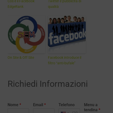
Cos’è il Facebook
Twitter e pubblicità di
EdgeRank
qualità
On Site & Off Site
Facebook introduce il
filtro “anti-bufale”
Richiedi Informazioni
Nome
*
Email
*
Telefono
Menu a
tendina
*