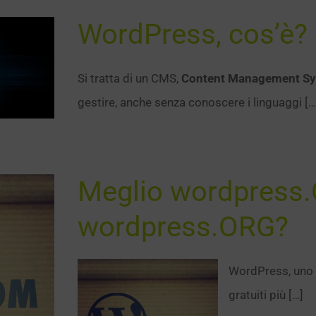
WordPress, cos’è?
Si tratta di un CMS,
Content Management S
gestire, anche senza conoscere i linguaggi […
Meglio wordpress
wordpress.ORG?
WordPress, uno
gratuiti più […]