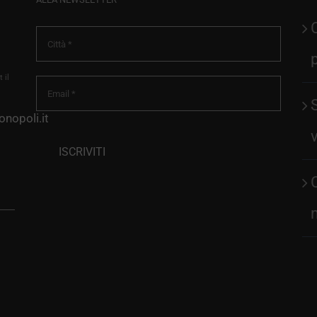
 il
nopoli.it