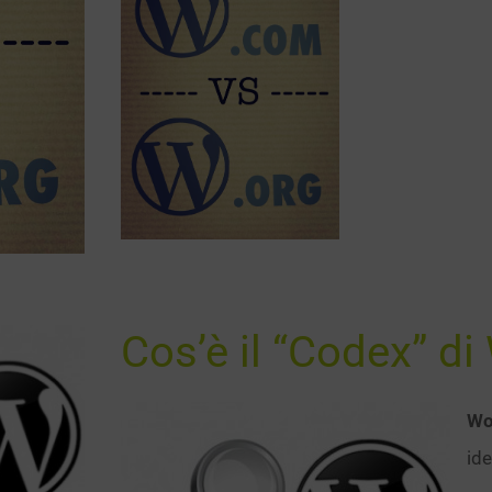
Cos’è il “Codex” d
Wo
ide