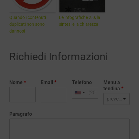
Quando i contenuti
Le infografiche 2.0, la
duplicati non sono
sintesi e la chiarezza
dannosi
Richiedi Informazioni
Nome
*
Email
*
Telefono
Menu a
tendina
*
preventivo realizzazione sito web
Paragrafo