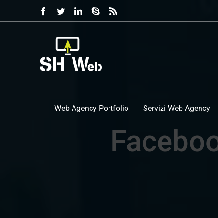
Salta
Facebook
Twitter
LinkedIn
Skype
Rss
al
contenuto
Web Agency Portfolio
Servizi Web Agency
Faceboo