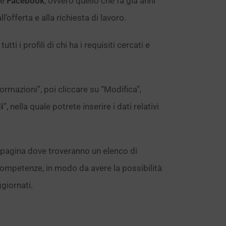
te
Facebook
, ovvero quello che fa già anni
ll’offerta e alla richiesta di lavoro.
utti i profili di chi ha i requisiti cercati e
ormazioni”, poi cliccare su “Modifica”,
i
”, nella quale potrete inserire i dati relativi
a pagina dove troveranno un elenco di
competenze, in modo da avere la possibilità
giornati.