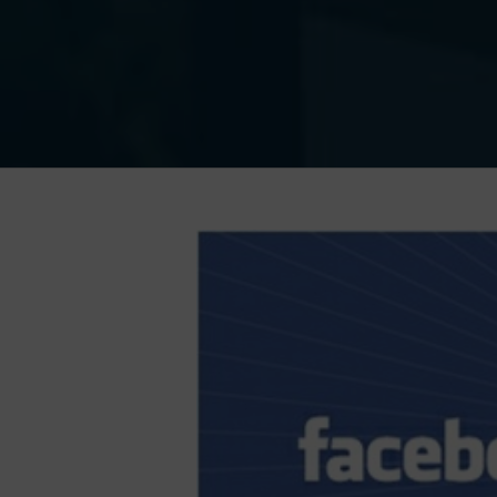
Ingrandisci
immagine