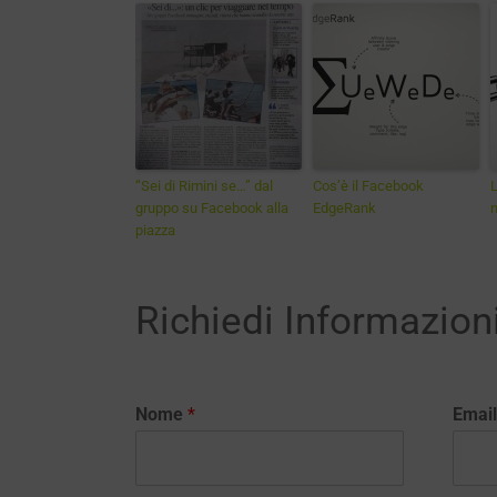
“Sei di Rimini se…” dal
Cos’è il Facebook
L
gruppo su Facebook alla
EdgeRank
n
piazza
Richiedi Informazion
Nome
*
Emai