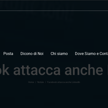
Posta
Dicono di Noi
Chi siamo
Dove Siamo e Conta
k attacca anche 
Home
/
Notizie
/
Facebook attacca anche LinkedIn