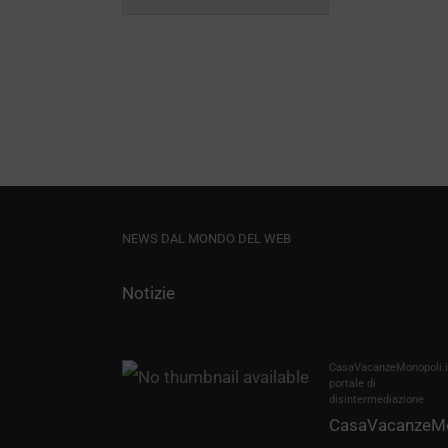
NEWS DAL MONDO DEL WEB
Notizie
CasaVacanzeMonopoli.it
portale di
disintermediazione
CasaVacanzeMo