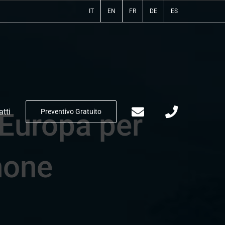
IT
EN
FR
DE
ES
tti
Preventivo Gratuito
n Europa per
hone