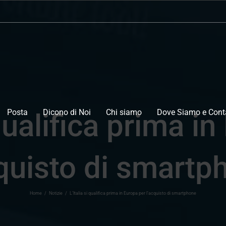
Posta
Dicono di Noi
Chi siamo
Dove Siamo e Conta
 qualifica prima i
cquisto di smartp
Home
/
Notizie
/
L’Italia si qualifica prima in Europa per l’acquisto di smartphone