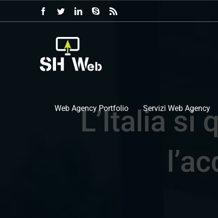
Salta
Facebook
Twitter
LinkedIn
Skype
Rss
al
contenuto
Web Agency Portfolio
Servizi Web Agency
L’Italia si
l’a