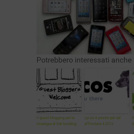
Potrebbero interessati anche
Il guest blogging per la
Lycos è pronto per ad
N
strategia di link building
affrontare il 2013